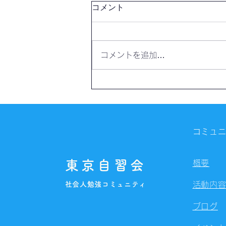
コメント
コメントを追加…
【開催報告】第4328回：東京
自習会（8/7）@Zoom
Meetings
コミュ
東京自習会
概要
社会人勉強コミュニティ
活動内
ブログ