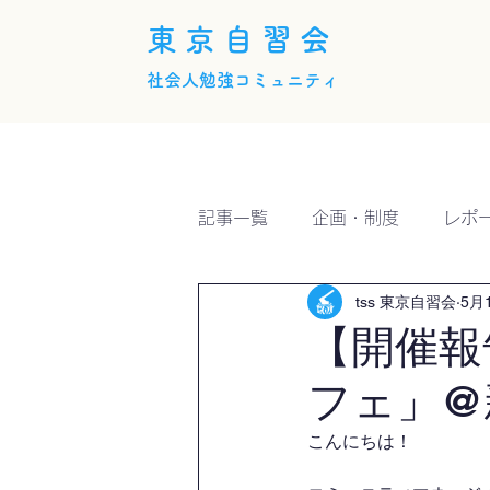
東京自習会
社会人勉強コミュニティ
ホーム
概要
活動内
記事一覧
企画・制度
レポ
tss 東京自習会
5月
【開催報
フェ」@
こんにちは！