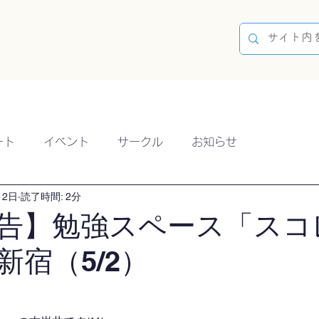
容
ブログ
イベント
参加方法
開催実績
ート
イベント
サークル
お知らせ
12日
読了時間: 2分
告】勉強スペース「スコ
新宿（5/2）