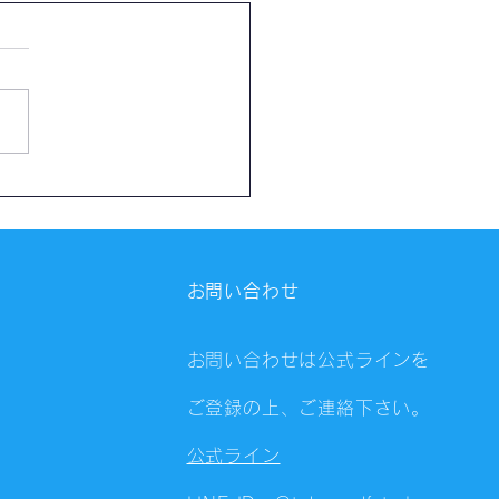
催報告】第4326回：東京
会（8/6）@Zoom
ings
お問い合わせ
お問い合わせは公式ラインを
ご登録の上、ご連絡下さい。
公式ライン