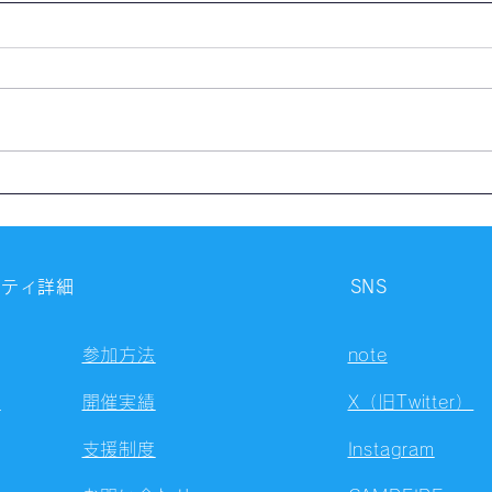
【開催報告】第4327回：東京
【開
自習会（8/7）@Zoom
自習
Meetings
Meet
ニティ詳細
SNS
参加方法
note
容
開催実績
X（旧Twitter）
支援制度
Instagram