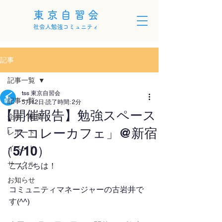
東京自習会
社会人勉強コミュニティ
記事
記事一覧
tss 東京自習会
記事一覧
5月12日
読了時間: 2分
【開催報告】勉強スペース
企画・制度
「スコレーカフェ」@新宿
レポート
（5/10）
イベント
サークル
こんにちは！
お知らせ
コミュニティマネージャーの古岩井で
す(^^)