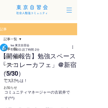
東京自習会
社会人勉強コミュニティ
記事
記事一覧
tss 東京自習会
記事一覧
5月30日
読了時間: 2分
【開催報告】勉強スペース
企画・制度
「スコレーカフェ」@新宿
レポート
（5/30）
イベント
サークル
こんにちは！
お知らせ
コミュニティマネージャーの古岩井で
す(^^)