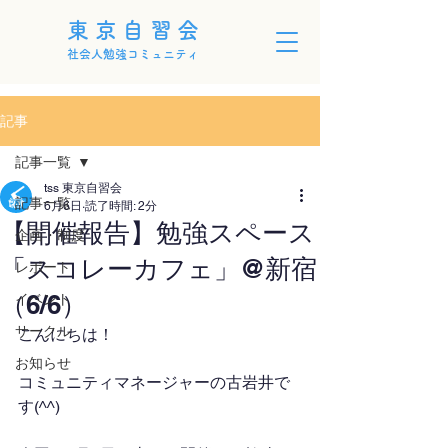
東京自習会
社会人勉強コミュニティ
記事
記事一覧
tss 東京自習会
記事一覧
6月6日
読了時間: 2分
【開催報告】勉強スペース
企画・制度
「スコレーカフェ」@新宿
レポート
（6/6）
イベント
サークル
こんにちは！
お知らせ
コミュニティマネージャーの古岩井で
す(^^)