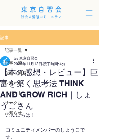
東京自習会
社会人勉強コミュニティ
記事
記事一覧
tss 東京自習会
記事一覧
2025年11月12日
読了時間: 4分
【本の感想・レビュー】巨
企画・制度
富を築く思考法 THINK
レポート
AND GROW RICH｜しょ
イベント
サークル
うこさん
お知らせ
こんにちは！
コミュニティメンバーのしょうこで
す。