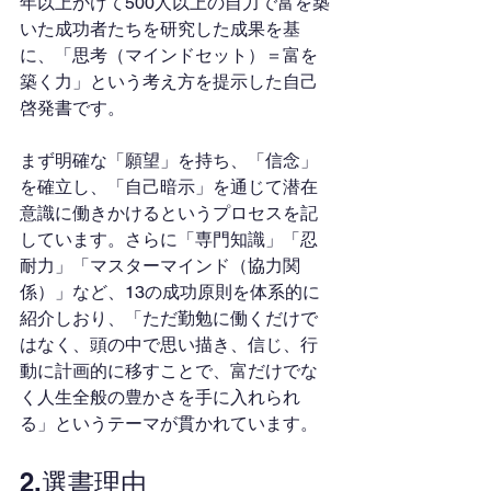
年以上かけて500人以上の自力で富を築
いた成功者たちを研究した成果を基
に、「思考（マインドセット）＝富を
築く力」という考え方を提示した自己
啓発書です。
まず明確な「願望」を持ち、「信念」
を確立し、「自己暗示」を通じて潜在
意識に働きかけるというプロセスを記
しています。さらに「専門知識」「忍
耐力」「マスターマインド（協力関
係）」など、13の成功原則を体系的に
紹介しおり、「ただ勤勉に働くだけで
はなく、頭の中で思い描き、信じ、行
動に計画的に移すことで、富だけでな
く人生全般の豊かさを手に入れられ
る」というテーマが貫かれています。
2.選書理由