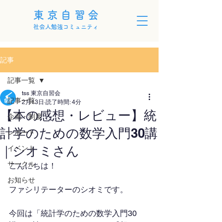
東京自習会
社会人勉強コミュニティ
記事
記事一覧
tss 東京自習会
記事一覧
2月13日
読了時間: 4分
【本の感想・レビュー】統
企画・制度
計学のための数学入門30講
レポート
｜シオミさん
イベント
サークル
こんにちは！
お知らせ
ファシリテーターのシオミです。
今回は「統計学のための数学入門30