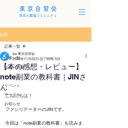
東京自習会
社会人勉強コミュニティ
記事
記事一覧
tss 東京自習会
記事一覧
2025年11月22日
読了時間: 5分
【本の感想・レビュー】
企画・制度
note副業の教科書｜JINさ
レポート
ん
イベント
サークル
こんにちは！
お知らせ
ファシリテーターのJINです。
今回は「note副業の教科書」を読みま