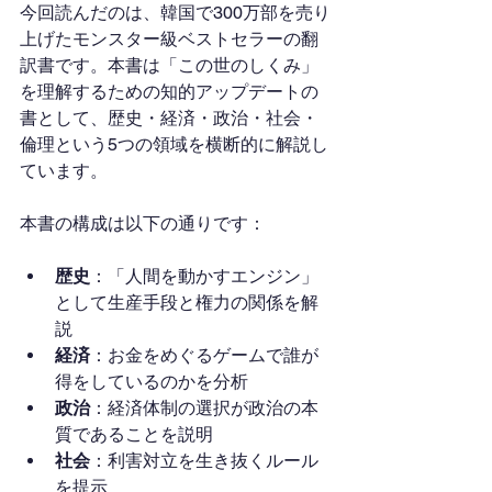
今回読んだのは、韓国で300万部を売り
上げたモンスター級ベストセラーの翻
訳書です。本書は「この世のしくみ」
を理解するための知的アップデートの
書として、歴史・経済・政治・社会・
倫理という5つの領域を横断的に解説し
ています。
本書の構成は以下の通りです：
歴史
：「人間を動かすエンジン」
として生産手段と権力の関係を解
説
経済
：お金をめぐるゲームで誰が
得をしているのかを分析
政治
：経済体制の選択が政治の本
質であることを説明
社会
：利害対立を生き抜くルール
を提示