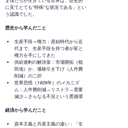
ま僕たちが生きている世界は、歴史的
に見てとても"特殊"な状況である」とい
う認識でした。
歴史から学んだこと
生産手段＝権力：原始時代から近
代まで、生産手段を持つ者が富と
権力を手にしてきた
供給過剰の解決策：市場開拓（植
民地）か、価格引き下げ（人件費
削減）の二択
世界恐慌（1929年）のメカニズ
ム：人件費削減→リストラ→需要
減少→さらなる不況という悪循環
経済から学んだこと
資本主義と共産主義の違い：「生