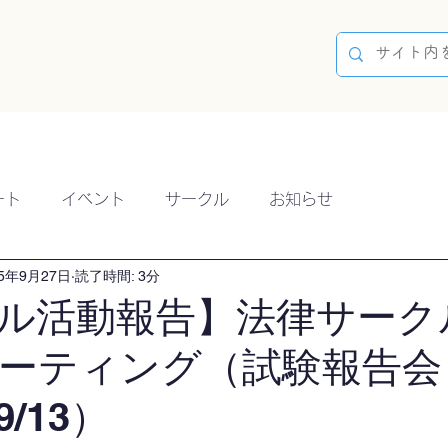
容
ブログ
イベント
参加方法
開催実績
ート
イベント
サークル
お知らせ
25年9月27日
読了時間: 3分
ル活動報告】法律サーク
ミーティング（試験報告会
/13）