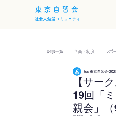
東京自習会
社会人勉強コミュニティ
ホーム
概要
活動内
記事一覧
企画・制度
レポ
tss 東京自習会
20
【サーク
19回「
親会」（9