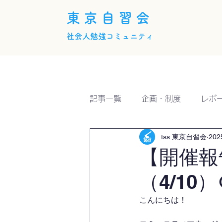
東京自習会
社会人勉強コミュニティ
ホーム
概要
活動内
記事一覧
企画・制度
レポ
tss 東京自習会
20
【開催報
（4/10）
こんにちは！