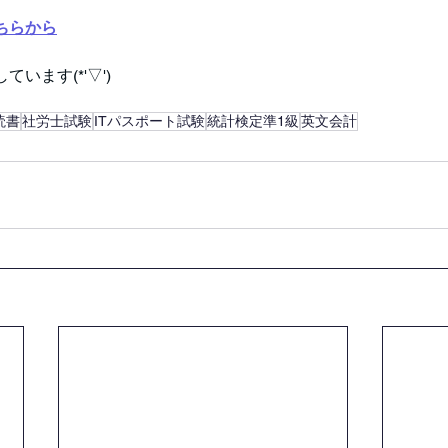
ちらから
います(*'▽')
読書
社労士試験
ITパスポート試験
統計検定準1級
英文会計