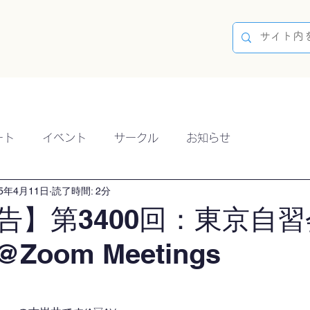
容
ブログ
イベント
参加方法
開催実績
ート
イベント
サークル
お知らせ
25年4月11日
読了時間: 2分
告】第3400回：東京自習
@Zoom Meetings