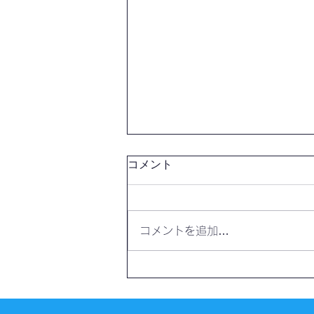
コメント
コメントを追加…
【開催報告】第4327回：東京
自習会（8/7）@Zoom
Meetings