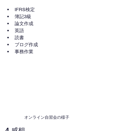
IFRS検定
簿記3級
論文作成
英語
読書
ブログ作成
事務作業
オンライン自習会の様子
4.感想