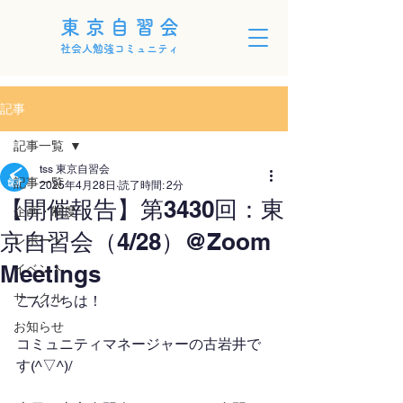
東京自習会
社会人勉強コミュニティ
記事
記事一覧
tss 東京自習会
記事一覧
2025年4月28日
読了時間: 2分
【開催報告】第3430回：東
企画・制度
京自習会（4/28）@Zoom
レポート
Meetings
イベント
サークル
こんにちは！
お知らせ
コミュニティマネージャーの古岩井で
す(^▽^)/