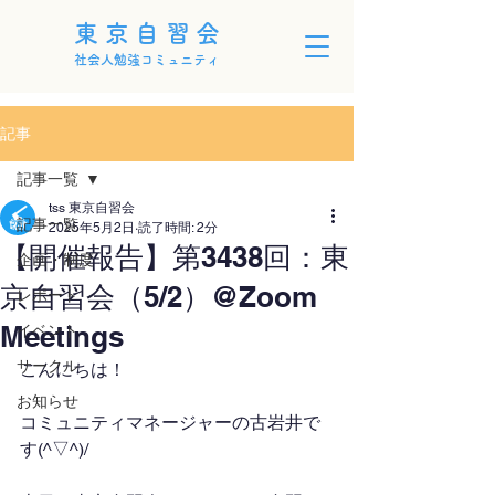
東京自習会
社会人勉強コミュニティ
記事
記事一覧
tss 東京自習会
記事一覧
2025年5月2日
読了時間: 2分
【開催報告】第3438回：東
企画・制度
京自習会（5/2）@Zoom
レポート
Meetings
イベント
サークル
こんにちは！
お知らせ
コミュニティマネージャーの古岩井で
す(^▽^)/