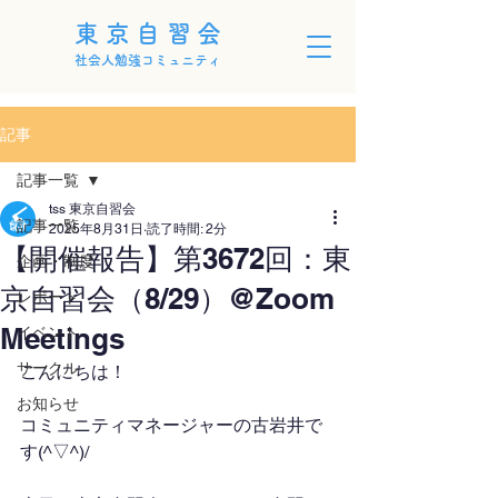
東京自習会
社会人勉強コミュニティ
記事
記事一覧
tss 東京自習会
記事一覧
2025年8月31日
読了時間: 2分
【開催報告】第3672回：東
企画・制度
京自習会（8/29）@Zoom
レポート
Meetings
イベント
サークル
こんにちは！
お知らせ
コミュニティマネージャーの古岩井で
す(^▽^)/