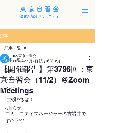
東京自習会
社会人勉強コミュニティ
記事
記事一覧
tss 東京自習会
記事一覧
2025年11月2日
読了時間: 2分
【開催報告】第3796回：東
企画・制度
京自習会（11/2）@Zoom
レポート
Meetings
イベント
サークル
こんにちは！
お知らせ
コミュニティマネージャーの古岩井で
す(^▽^)/