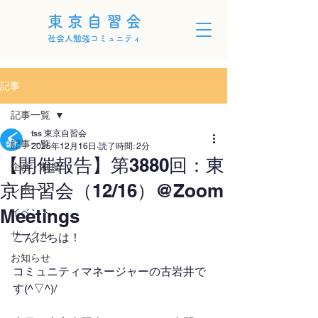
東京自習会
社会人勉強コミュニティ
記事
記事一覧
tss 東京自習会
記事一覧
2025年12月16日
読了時間: 2分
【開催報告】第3880回：東
企画・制度
京自習会（12/16）@Zoom
レポート
Meetings
イベント
サークル
こんにちは！
お知らせ
コミュニティマネージャーの古岩井で
す(^▽^)/