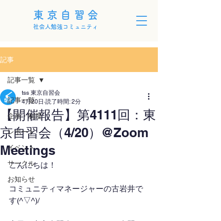
東京自習会
社会人勉強コミュニティ
記事
記事一覧
tss 東京自習会
記事一覧
4月20日
読了時間: 2分
【開催報告】第4111回：東
企画・制度
京自習会（4/20）@Zoom
レポート
Meetings
イベント
サークル
こんにちは！
お知らせ
コミュニティマネージャーの古岩井で
す(^▽^)/