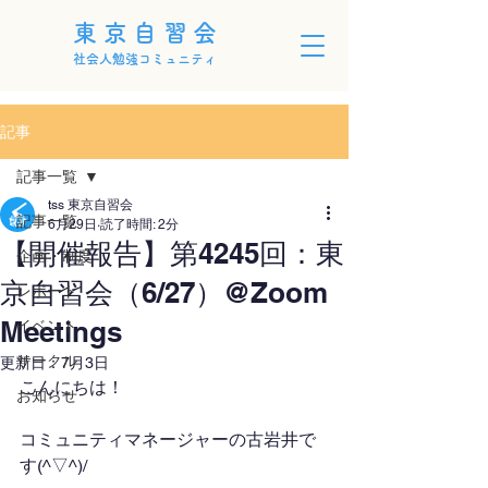
東京自習会
社会人勉強コミュニティ
記事
記事一覧
tss 東京自習会
記事一覧
6月29日
読了時間: 2分
【開催報告】第4245回：東
企画・制度
京自習会（6/27）@Zoom
レポート
Meetings
イベント
サークル
更新日：
7月3日
こんにちは！
お知らせ
コミュニティマネージャーの古岩井で
す(^▽^)/