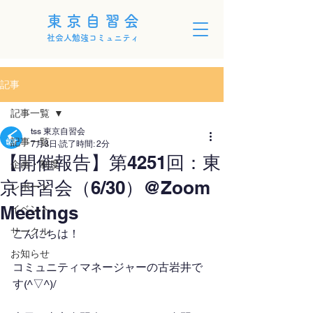
東京自習会
社会人勉強コミュニティ
記事
記事一覧
tss 東京自習会
記事一覧
7月3日
読了時間: 2分
【開催報告】第4251回：東
企画・制度
京自習会（6/30）@Zoom
レポート
Meetings
イベント
サークル
こんにちは！
お知らせ
コミュニティマネージャーの古岩井で
す(^▽^)/