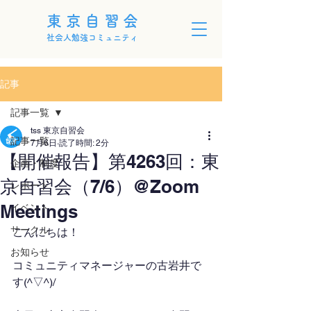
東京自習会
社会人勉強コミュニティ
記事
記事一覧
tss 東京自習会
記事一覧
7月6日
読了時間: 2分
【開催報告】第4263回：東
企画・制度
京自習会（7/6）@Zoom
レポート
Meetings
イベント
サークル
こんにちは！
お知らせ
コミュニティマネージャーの古岩井で
す(^▽^)/