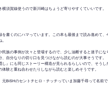
き横須賀線使うので新川崎はちょうど寄りやすくていいです。
録を書くのにハマっています。この本も最後まで読み進めて、
ね。
や民族の事例が次々と登場するので、少し油断すると迷子にな
分、自分なりの切り口を見つけながら読むのが大事そうです。
隠し』にも同じストーリー構造が見られるらしいので、そうし
の体験と重ね合わせたりしながら読むと楽しめそうです。
、元BiSHのセントチヒロ・チッチっていま加藤千尋って名前