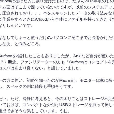
cBookは棚ぼた的に譲り受けたもので、たぶん2015年頃のも
テム面はそこまで困っていないのですが、以前のシステムアッ
り圧迫されており。。。本をスキャンしたデータの取り込みな
作業をするときにiCloudから本体にファイルを持ってきたり
なりしんどいです。
ぱなしでちょっと使うだけのパソコンにそこまでお金をかけた
しなあ」と悩みどころ。
urfaceを検討したこともありましたが、Ankiなど自分が使い
？）断念。ファシリテーターの方も「Surfaceはコンセプト
コスパはあまり良くない」と話していました。
の方に伺い、初めて知ったのがMac mini。モニターは家に
し、スペックの割に値段も手頃そうです。
たい。ただ、冷静に考えると、今の困りごとはストレージ不足
いておけば、コンパクトな外付けUSBストレージを買って挿し
達成できそうな気もしています。うむ。