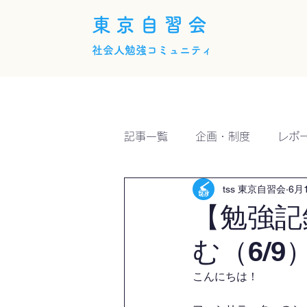
東京自習会
社会人勉強コミュニティ
ホーム
概要
活動内
記事一覧
企画・制度
レポ
tss 東京自習会
6月
【勉強記
む（6/
こんにちは！