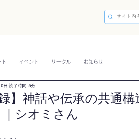
容
ブログ
イベント
参加方法
開催実績
ート
イベント
サークル
お知らせ
10日
読了時間: 5分
録】神話や伝承の共通構
9）｜シオミさん