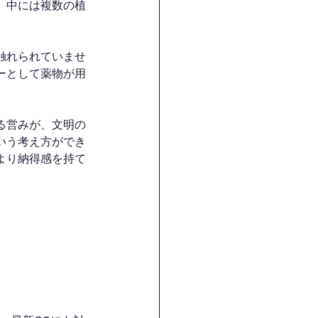
。中には複数の植
触れられていませ
ーとして薬物が用
る営みが、文明の
いう考え方ができ
より納得感を持て