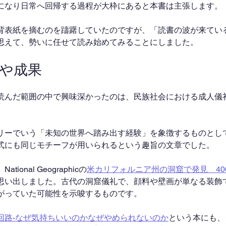
になり日常へ回帰する過程が大枠にあると本書は主張します。
背表紙を摘むのを躊躇していたのですが、「読書の波が来てい
思えて、勢いに任せて読み始めてみることにしました。
果や成果
読んだ範囲の中で興味深かったのは、民族社会における成人儀
リーでいう「未知の世界へ踏み出す経験」を象徴するものとし
式にも同じモチーフが用いられるという趣旨の文章でした。
onal Geographicの
米カリフォルニア州の洞窟で発見　40
思い出しました。古代の洞窟儀礼で、顔料や壁画が単なる装飾
がっていた可能性を示唆するものです。
回路-なぜ気持ちいいのかなぜやめられないのか
という本にも、