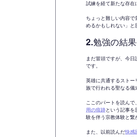
試練を経て新たな存在
ちょっと難しい内容で
めるかもしれない」と
2.勉強の結
まだ冒頭ですが、今日
です。
英雄に共通するストー
族で行われる聖なる儀
ここのパートを読んで、Nati
用の痕跡
という記事を
験を伴う宗教体験と繋
また、以前読んだ
快感