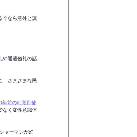
る今なら意外と読
礼や通過儀礼の話
て、さまざまな民
0年前の幻覚剤使
でなく変性意識体
シャーマンが幻