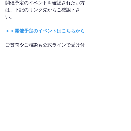
開催予定のイベントを確認されたい方
は、下記のリンク先からご確認下さ
い。
＞＞開催予定のイベントはこちらから
ご質問やご相談も公式ラインで受け付
けていますので、お気軽にお問合せ下
さい。（24時間以内にご返信致しま
す。）
＞＞お問い合わせはこちらから
あなたのご参加お待ちしています(*'▽')
自習会
社労士試験
丸の内
ACCA
アクチュアリー試験
イベント