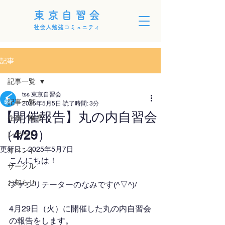
東京自習会
社会人勉強コミュニティ
記事
記事一覧
tss 東京自習会
記事一覧
2025年5月5日
読了時間: 3分
【開催報告】丸の内自習会
企画・制度
（4/29）
レポート
更新日：
2025年5月7日
イベント
こんにちは！
サークル
お知らせ
ファシリテーターのなみです(^▽^)/
4月29日（火）に開催した丸の内自習会
の報告をします。