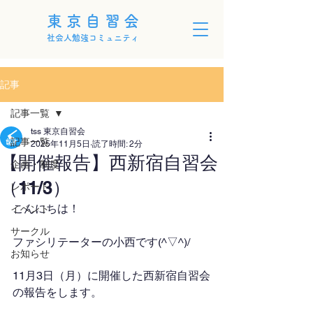
東京自習会
社会人勉強コミュニティ
記事
記事一覧
tss 東京自習会
記事一覧
2025年11月5日
読了時間: 2分
【開催報告】西新宿自習会
企画・制度
（11/3）
レポート
こんにちは！
イベント
サークル
ファシリテーターの小西です(^▽^)/
お知らせ
11月3日（月）に開催した西新宿自習会
の報告をします。