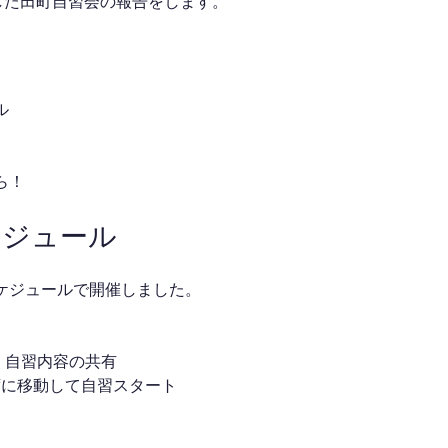
催した田町自習会の報告をします。
ル
ら！
ケジュール
ケジュールで開催しました。
介・自習内容の共有
な席に移動して自習スタート