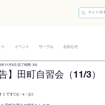
容
ブログ
イベント
参加方法
開催実績
ート
イベント
サークル
お知らせ
25年11月5日
読了時間: 3分
告】田町自習会（11/3）
です⊂((・x・))⊃