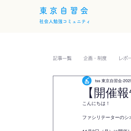
東京自習会
社会人勉強コミュニティ
ホーム
概要
活動内
記事一覧
企画・制度
レポ
tss 東京自習会
20
【開催報
こんにちは！
ファシリテーターのシオミ