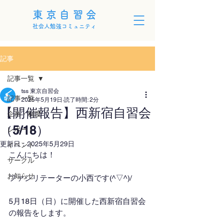
東京自習会
社会人勉強コミュニティ
記事
記事一覧
tss 東京自習会
記事一覧
2025年5月19日
読了時間: 2分
【開催報告】西新宿自習会
企画・制度
（5/18）
レポート
更新日：
2025年5月29日
イベント
こんにちは！
サークル
お知らせ
ファシリテーターの小西です(^▽^)/
5月18日（日）に開催した西新宿自習会
の報告をします。