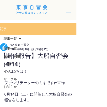
東京自習会
社会人勉強コミュニティ
記事
記事一覧
tss 東京自習会
記事一覧
2025年6月16日
読了時間: 2分
【開催報告】大船自習会
企画・制度
（6/14）
レポート
こんにちは！
イベント
サークル
ファシリテーターのミキです(^▽^)/
お知らせ
6月14日（土）に開催した大船自習会の
報告をします。