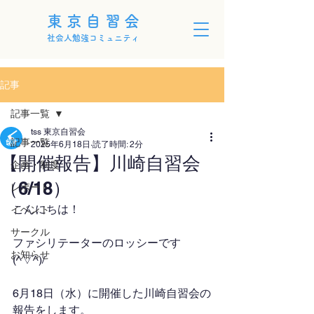
東京自習会
社会人勉強コミュニティ
記事
記事一覧
tss 東京自習会
記事一覧
2025年6月18日
読了時間: 2分
【開催報告】川崎自習会
企画・制度
（6/18）
レポート
こんにちは！
イベント
サークル
ファシリテーターのロッシーです
お知らせ
(^▽^)/
6月18日（水）に開催した川崎自習会の
報告をします。