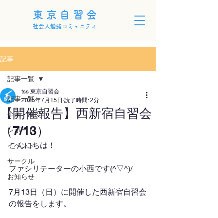
東京自習会
社会人勉強コミュニティ
記事
記事一覧
tss 東京自習会
記事一覧
2025年7月15日
読了時間: 2分
【開催報告】西新宿自習会
企画・制度
（7/13）
レポート
こんにちは！
イベント
サークル
ファシリテーターの小西です(^▽^)/
お知らせ
7月13日（日）に開催した西新宿自習会
の報告をします。