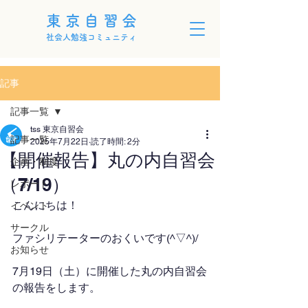
東京自習会
社会人勉強コミュニティ
記事
記事一覧
tss 東京自習会
記事一覧
2025年7月22日
読了時間: 2分
【開催報告】丸の内自習会
企画・制度
（7/19）
レポート
こんにちは！
イベント
サークル
ファシリテーターのおくいです(^▽^)/
お知らせ
7月19日（土）に開催した丸の内自習会
の報告をします。