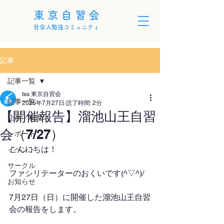
東京自習会
社会人勉強コミュニティ
記事
記事一覧
tss 東京自習会
記事一覧
2025年7月27日
読了時間: 2分
【開催報告】溜池山王自習
企画・制度
会（7/27）
レポート
こんにちは！
イベント
サークル
ファシリテーターのおくいです(^▽^)/
お知らせ
7月27日（日）に開催した溜池山王自習
会の報告をします。