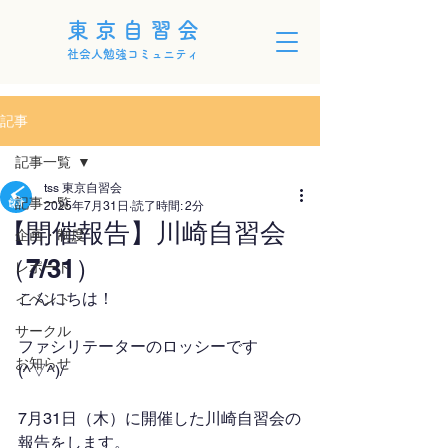
東京自習会
社会人勉強コミュニティ
記事
記事一覧
tss 東京自習会
記事一覧
2025年7月31日
読了時間: 2分
【開催報告】川崎自習会
企画・制度
（7/31）
レポート
こんにちは！
イベント
サークル
ファシリテーターのロッシーです
お知らせ
(^▽^)/
7月31日（木）に開催した川崎自習会の
報告をします。