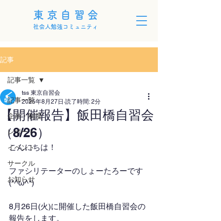
東京自習会
社会人勉強コミュニティ
記事
記事一覧
tss 東京自習会
記事一覧
2025年8月27日
読了時間: 2分
【開催報告】飯田橋自習会
企画・制度
（8/26）
レポート
こんにちは！
イベント
サークル
ファシリテーターのしょーたろーです
お知らせ
(*^ω^*)
8月26日(火)に開催した飯田橋自習会の
報告をします。