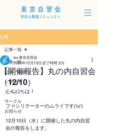
東京自習会
社会人勉強コミュニティ
記事
記事一覧
tss 東京自習会
記事一覧
2025年12月13日
読了時間: 2分
【開催報告】丸の内自習会
企画・制度
（12/10）
レポート
こんにちは！
イベント
サークル
ファシリテーターのムライです('ω')
お知らせ
12月10日（水）に開催した丸の内自習
会の報告をします。