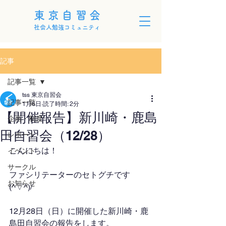
東京自習会
社会人勉強コミュニティ
記事
記事一覧
tss 東京自習会
記事一覧
1月6日
読了時間: 2分
【開催報告】新川崎・鹿島
企画・制度
田自習会（12/28）
レポート
こんにちは！
イベント
サークル
ファシリテーターのセトグチです
お知らせ
(^▽^)/
12月28日（日）に開催した新川崎・鹿
島田自習会の報告をします。