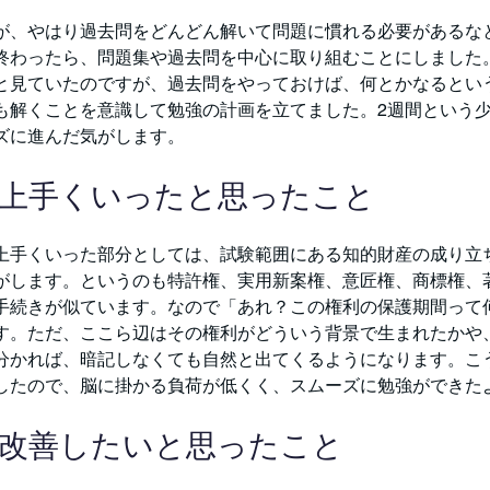
が、やはり過去問をどんどん解いて問題に慣れる必要があるな
終わったら、問題集や過去問を中心に取り組むことにしました
と見ていたのですが、過去問をやっておけば、何とかなるとい
も解くことを意識して勉強の計画を立てました。2週間という
ズに進んだ気がします。
で上手くいったと思ったこと
上手くいった部分としては、試験範囲にある知的財産の成り立
がします。というのも特許権、実用新案権、意匠権、商標権、
手続きが似ています。なので「あれ？この権利の保護期間って
す。ただ、ここら辺はその権利がどういう背景で生まれたかや
分かれば、暗記しなくても自然と出てくるようになります。こ
したので、脳に掛かる負荷が低くく、スムーズに勉強ができた
で改善したいと思ったこと