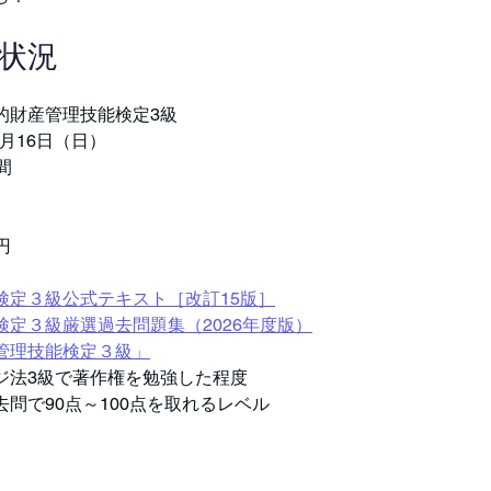
験状況
的財産管理技能検定3級
1月16日（日）
間
円
検定３級公式テキスト［改訂15版］
定３級厳選過去問題集（2026年度版）
管理技能検定３級」
ジ法3級で著作権を勉強した程度
問で90点～100点を取れるレベル