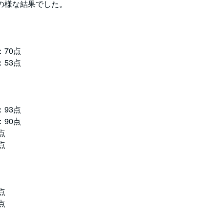
の様な結果でした。
70点
53点
93点
90点
点
点
点
点