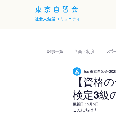
東京自習会
社会人勉強コミュニティ
ホーム
概要
活動内
記事一覧
企画・制度
レポ
tss 東京自習会
20
【資格の
検定3級
更新日：
2月5日
こんにちは！