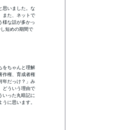
と思いました。な
。また、ネットで
う様な話が多かっ
少し短めの期間で
ちをちゃんと理解
著作権、育成者権
何年だっけ？」み
、どういう理由で
ういった丸暗記に
ように思います。