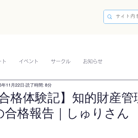
容
ブログ
イベント
参加方法
開催実績
ート
イベント
サークル
お知らせ
25年11月22日
読了時間: 8分
合格体験記】知的財産管
の合格報告｜しゅりさん