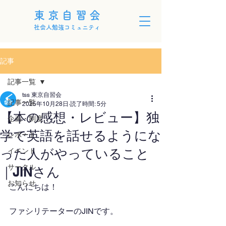
東京自習会
社会人勉強コミュニティ
記事
記事一覧
tss 東京自習会
記事一覧
2025年10月28日
読了時間: 5分
【本の感想・レビュー】独
企画・制度
学で英語を話せるようにな
レポート
った人がやっていること
イベント
サークル
｜JINさん
お知らせ
こんにちは！
ファシリテーターのJINです。