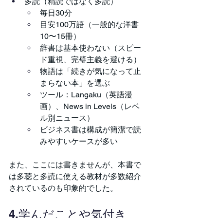
多読（精読ではなく多読）
毎日30分
目安100万語（一般的な洋書
10〜15冊）
辞書は基本使わない（スピー
ド重視、完璧主義を避ける）
物語は「続きが気になって止
まらない本」を選ぶ
ツール：Langaku（英語漫
画）、News in Levels（レベ
ル別ニュース）
ビジネス書は構成が簡潔で読
みやすいケースが多い
また、ここには書きませんが、本書で
は多聴と多読に使える教材が多数紹介
されているのも印象的でした。
4.学んだことや気付き