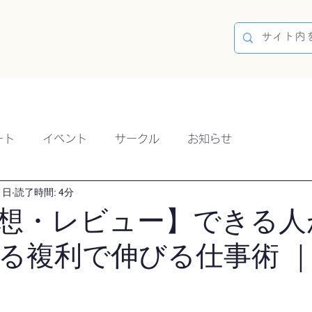
容
ブログ
イベント
参加方法
開催実績
ート
イベント
サークル
お知らせ
1日
読了時間: 4分
想・レビュー】できる人
る複利で伸びる仕事術 