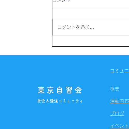
コメントを追加…
【本の感想・レビュー】世界
でいちばん素敵なギリシア神
話の教室｜やまさん
コミュ
東京自習会
概要
社会人勉強コミュニティ
活動内
ブログ
イベン