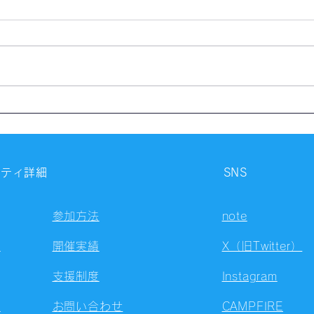
【本の感想・レビュー】知性
【資
の罠 なぜインテリが愚行を犯
生責
すのか｜JINさん
チさ
ニティ詳細
SNS
参加方法
note
容
開催実績
X（旧Twitter）
支援制度
Instagram
ト
お問い合わせ
CAMPFIRE