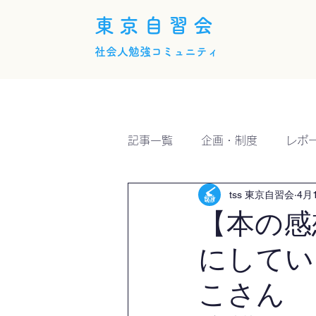
東京自習会
社会人勉強コミュニティ
ホーム
概要
活動内
記事一覧
企画・制度
レポ
tss 東京自習会
4月
【本の感
にしてい
こさん