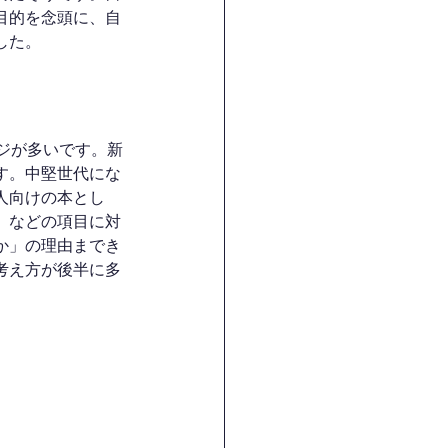
目的を念頭に、自
した。
ジが多いです。新
す。中堅世代にな
人向けの本とし
」などの項目に対
か」の理由までき
考え方が後半に多