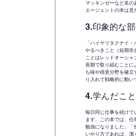
マッキンゼーなど名の
エージェントの本は見
3.印象的な
「ハイヤリタクナイ・
やるべきこと（短期非
ことはレッドオーシャ
長期で取り組むことに
ち味や得意分野を確立
り入れて戦略的に動い
4.学んだこ
毎日同じ仕事を続けて
ます。この本では、仕
勉強になりました。「
いやり方であれば、潔