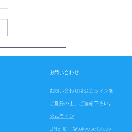
格の合格体験記】食品衛
任者の合格報告｜セトグ
ん
お問い合わせ
お問い合わせは公式ラインを
ご登録の上、ご連絡下さい。
公式ライン
LINE ID：@tokyoselfstudy