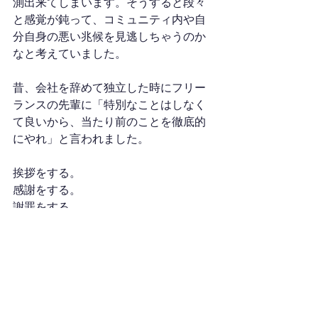
測出来てしまいます。そうすると段々
と感覚が鈍って、コミュニティ内や自
分自身の悪い兆候を見逃しちゃうのか
なと考えていました。
昔、会社を辞めて独立した時にフリー
ランスの先輩に「特別なことはしなく
て良いから、当たり前のことを徹底的
にやれ」と言われました。
挨拶をする。
感謝をする。
謝罪をする。
約束を守る。
こういったことが出来なくなった時
に、人は何も言わずに離れていくと教
えられました。だからこそ、慣れって
怖いなと思います。自分がいつも通り