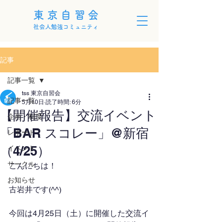
東京自習会
社会人勉強コミュニティ
記事
記事一覧
tss 東京自習会
記事一覧
5月10日
読了時間: 6分
【開催報告】交流イベント
企画・制度
「BAR スコレー」@新宿
レポート
（4/25）
イベント
サークル
こんにちは！
お知らせ
古岩井です(^^)
今回は4月25日（土）に開催した交流イ