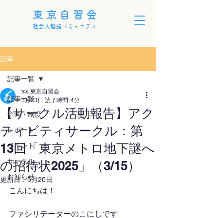
東京自習会
社会人勉強コミュニティ
記事
記事一覧
tss 東京自習会
記事一覧
3月23日
読了時間: 4分
【サークル活動報告】アク
企画・制度
ティビティサークル：第
レポート
13回「東京メトロ地下謎へ
イベント
サークル
の招待状2025」（3/15）
お知らせ
更新日：
5月20日
こんにちは！
ファシリテーターのこにしです