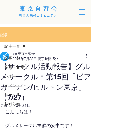
東京自習会
社会人勉強コミュニティ
記事
記事一覧
tss 東京自習会
記事一覧
2025年7月28日
読了時間: 5分
【サークル活動報告】グル
企画・制度
メサークル：第15回「ビア
レポート
ガーデン/ヒルトン東京」
イベント
サークル
（7/27）
お知らせ
更新日：
5月21日
こんにちは！
グルメサークル主催の安中です！