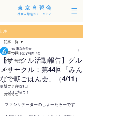
東京自習会
社会人勉強コミュニティ
記事
記事一覧
tss 東京自習会
記事一覧
5月1日
読了時間: 4分
【サークル活動報告】グル
企画・制度
メサークル：第44回「みん
レポート
なで朝ごはん会」（4/11）
イベント
サークル
更新日：
5月21日
こんにちは！
お知らせ
ファシリテーターのしょーたろーです