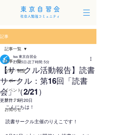
東京自習会
社会人勉強コミュニティ
記事
記事一覧
tss 東京自習会
記事一覧
2月25日
読了時間: 5分
【サークル活動報告】読書
企画・制度
サークル：第16回「読書
レポート
会」（2/21）
イベント
サークル
更新日：
5月20日
こんにちは！
お知らせ
読書サークル主催のりえこです！