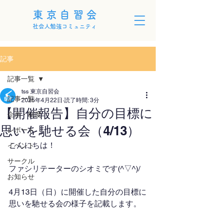
東京自習会
社会人勉強コミュニティ
記事
記事一覧
tss 東京自習会
記事一覧
2025年4月22日
読了時間: 3分
【開催報告】自分の目標に
企画・制度
思いを馳せる会（4/13）
レポート
こんにちは！
イベント
サークル
ファシリテーターのシオミです(^▽^)/
お知らせ
4月13日（日）に開催した自分の目標に
思いを馳せる会の様子を記載します。