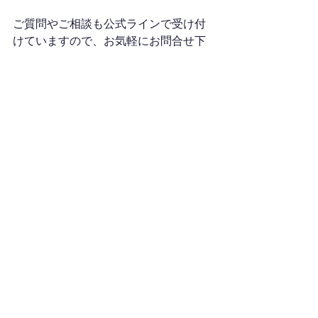
ご質問やご相談も公式ラインで受け付
けていますので、お気軽にお問合せ下
さい。（24時間以内にご返信致しま
す。）
＞＞お問い合わせはこちらから
あなたのご参加お待ちしています(*'▽')
ファシリテーターイベント
振り返りの会
PDCA
イベント
すべて表示
最新記事