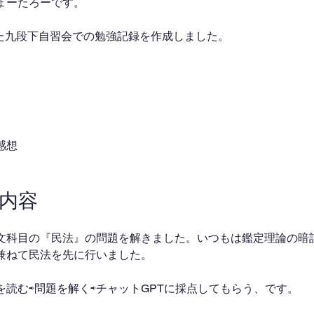
ょーたろーです。
加した九段下自習会での勉強記録を作成しました。
感想
強内容
文科目の『民法』の問題を解きました。いつもは鑑定理論の暗
兼ねて民法を先に行いました。
を読む⇨問題を解く⇨チャットGPTに採点してもらう、です。