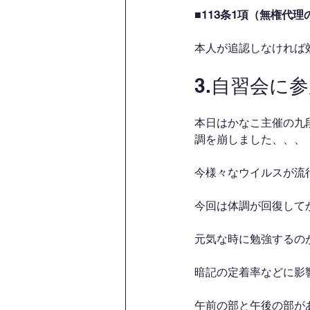
■113条1項（無権代理
本人が追認しなければ
3.自習会に
本日はかなこ主催の九
調を崩しました、、、
今様々なウイルスが流行
今回は体調が回復して
元気な時に勉強するの
暗記の定着率などに影
午前の部と午後の部が