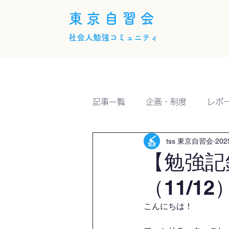
東京自習会
社会人勉強コミュニティ
ホーム
概要
活動内
記事一覧
企画・制度
レポ
tss 東京自習会
20
【勉強記
（11/
こんにちは！