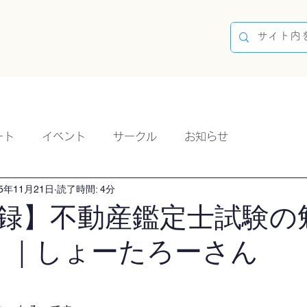
容
ブログ
イベント
参加方法
開催実績
ート
イベント
サークル
お知らせ
25年11月21日
読了時間: 4分
録】不動産鑑定士試験の
12）｜しょーたろーさん