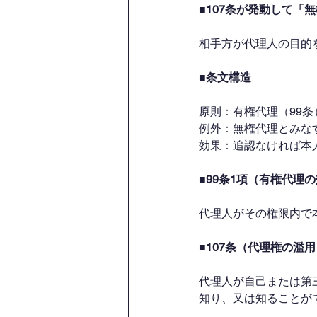
■107条が発動して「
相手方が代理人の目的
■条文構造
原則：有権代理（99条
例外：無権代理とみなす
効果：追認なければ本人
■99条1項（有権代理
代理人がその権限内で
■107条（代理権の濫
代理人が自己または第
知り、又は知ることが