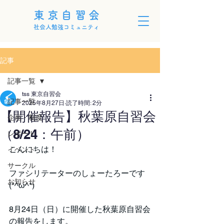
東京自習会
社会人勉強コミュニティ
記事
記事一覧
tss 東京自習会
記事一覧
2025年8月27日
読了時間: 2分
【開催報告】秋葉原自習会
企画・制度
（8/24：午前）
レポート
こんにちは！
イベント
サークル
ファシリテーターのしょーたろーです
お知らせ
(*^ω^*)
8月24日（日）に開催した秋葉原自習会
の報告をします。