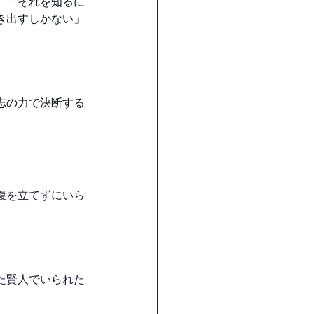
、「それを知るに
き出すしかない」
志の力で決断する
腹を立てずにいら
た賢人でいられた