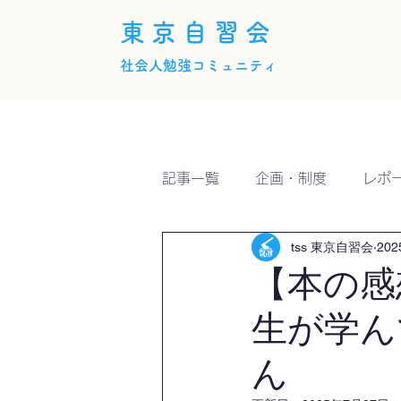
東京自習会
社会人勉強コミュニティ
ホーム
概要
活動内
記事一覧
企画・制度
レポ
tss 東京自習会
20
【本の感
生が学ん
ん