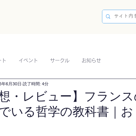
容
ブログ
イベント
参加方法
開催実績
ート
イベント
サークル
お知らせ
25年6月30日
読了時間: 4分
想・レビュー】フランス
でいる哲学の教科書｜お