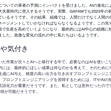
についての筆者の予測にインパクトを受けました。AIの進化に
失業時代に突入するそうです。実際、GAFAMでも2023年の
ているそうです。その結果、組織では、人間だけでなく人間の
ネージメントしていかなければならなくなるようです。この先1
社員で生産を高めていくようになり、最終的にはAI中心の組織に
ました。急激な変化の流れの中に私たちはいるようです。
とや気付き
いた作業が次々とAIへと移行する中で、必要なのはAIを使いこ
的には、最終的にほしい成果は何なのかを考えて、そのために
生成にAI与え、精度の高い出力を引き出すプロンプトエンジニ
。プロンプトエンジニアリングを習得するためには、ITやAIの
言語化力が重要だそうです。また、私としては意外だったので
で習得が可能だそうです。