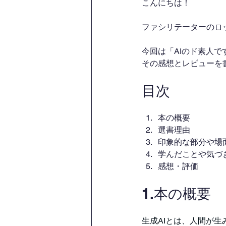
こんにちは！
ファシリテーターのロ
今回は「AIのド素人
その感想とレビューを
目次
本の概要
選書理由
印象的な部分や場
学んだことや気づ
感想・評価
1.本の概要
生成AIとは、人間が