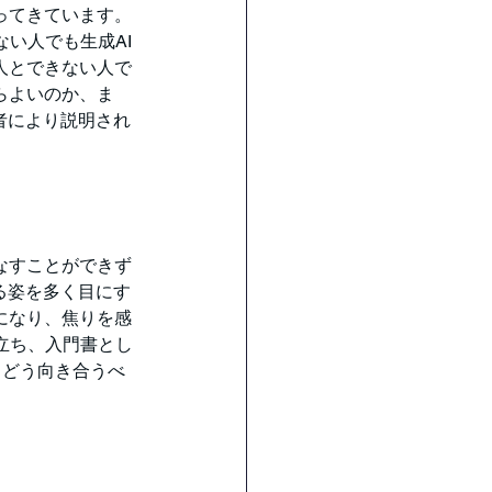
ってきています。
い人でも生成AI
人とできない人で
らよいのか、ま
者により説明され
なすことができず
る姿を多く目にす
になり、焦りを感
立ち、入門書とし
とどう向き合うべ