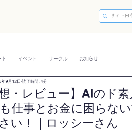
容
ブログ
イベント
参加方法
開催実績
ート
イベント
サークル
お知らせ
25年9月12日
読了時間: 4分
想・レビュー】AIのド素
後も仕事とお金に困らな
さい！｜ロッシーさん