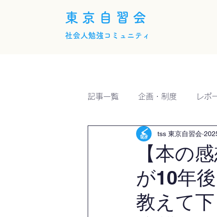
東京自習会
社会人勉強コミュニティ
ホーム
概要
活動内
記事一覧
企画・制度
レポ
tss 東京自習会
20
【本の感
が10年
教えて下