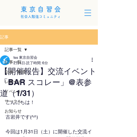
東京自習会
社会人勉強コミュニティ
記事
記事一覧
tss 東京自習会
記事一覧
2月1日
読了時間: 6分
【開催報告】交流イベント
企画・制度
「BAR スコレー」@表参
レポート
道（1/31）
イベント
サークル
こんにちは！
お知らせ
古岩井です(^^)
今回は1月31日（土）に開催した交流イ