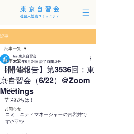
東京自習会
社会人勉強コミュニティ
記事
記事一覧
tss 東京自習会
記事一覧
2025年6月24日
読了時間: 2分
【開催報告】第3536回：東
企画・制度
京自習会（6/22）@Zoom
レポート
Meetings
イベント
サークル
こんにちは！
お知らせ
コミュニティマネージャーの古岩井で
す(^▽^)/