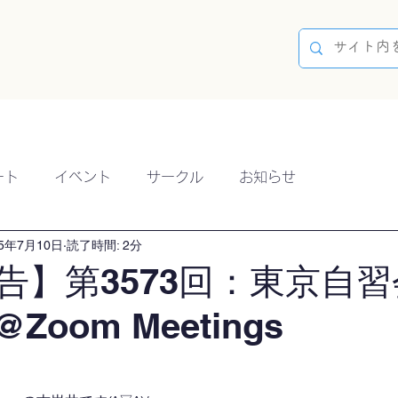
容
ブログ
イベント
参加方法
開催実績
ート
イベント
サークル
お知らせ
25年7月10日
読了時間: 2分
告】第3573回：東京自習
@Zoom Meetings