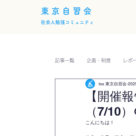
東京自習会
社会人勉強コミュニティ
ホーム
概要
活動内
記事一覧
企画・制度
レポ
tss 東京自習会
20
【開催報
（7/10）
こんにちは！