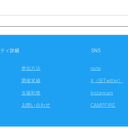
【開催報告】第4327回：東京
【開
自習会（8/7）@Zoom
自習
Meetings
Meet
ニティ詳細
SNS
参加方法
note
容
開催実績
X（旧Twitter）
支援制度
Instagram
ト
お問い合わせ
CAMPFIRE