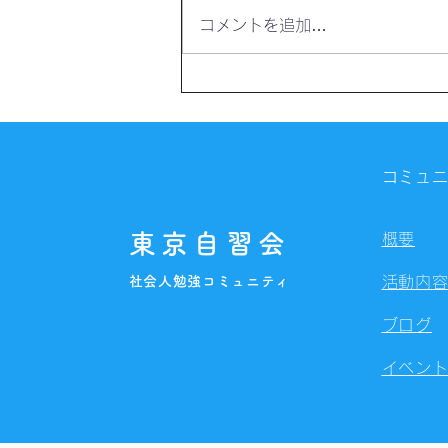
コメントを追加…
【開催報告】第4328回：東京
自習会（8/7）@Zoom
Meetings
コミュ
東京自習会
概要
社会人勉強コミュニティ
活動内
ブログ
イベン