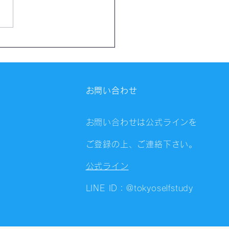
催報告】第4326回：東京
会（8/6）@Zoom
ings
お問い合わせ
お問い合わせは公式ラインを
ご登録の上、ご連絡下さい。
公式ライン
LINE ID：@tokyoselfstudy