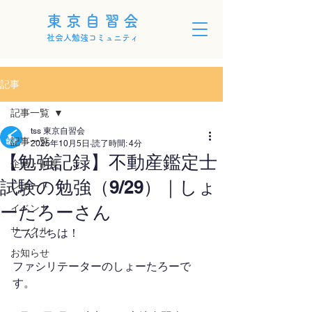
東京自習会
社会人勉強コミュニティ
記事
記事一覧
tss 東京自習会
記事一覧
2025年10月5日
読了時間: 4分
【勉強記録】不動産鑑定士
企画・制度
試験の勉強（9/29）｜しょ
レポート
ーたろーさん
イベント
サークル
こんにちは！
お知らせ
ファシリテーターのしょーたろーで
す。