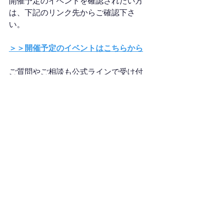
開催予定のイベントを確認されたい方
は、下記のリンク先からご確認下さ
い。
＞＞開催予定のイベントはこちらから
ご質問やご相談も公式ラインで受け付
けていますので、お気軽にお問合せ下
さい。（24時間以内にご返信致しま
す。）
＞＞お問い合わせはこちらから
あなたのご参加お待ちしています(*'▽')
不動産鑑定士試験
勉強記録
レポート